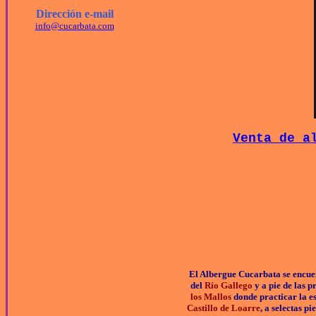
Dirección e-mail
info@cucarbata.com
Venta de a
El Albergue Cucarbata se encue
del
Río Gallego
y a pie de las p
los Mallos
donde practicar la e
Castillo de Loarre
, a selectas p