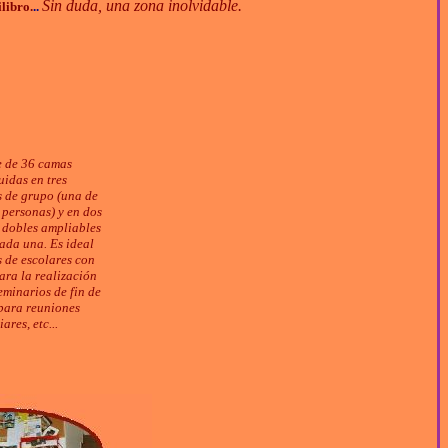
Sin duda, una zona inolvidable.
libro.
..
 de 36 camas
uidas en tres
s de grupo (una de
 personas) y en dos
 dobles ampliables
ada una. Es ideal
 de escolares con
ara la realización
eminarios de fin de
para reuniones
iares, etc...