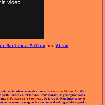
án Martínez Moliné
on
Vimeo
.
l entorno turístico conocido como el
Reino de los Mallos
. A orillas
 posibilidades y alternativas. Desde maravillas geológicas como
s como
el Pantano de la Sotonera.
.. De joyas del Románico como
el
eportes de aventura o aguas bravas como el rafting, el hidrospeed o