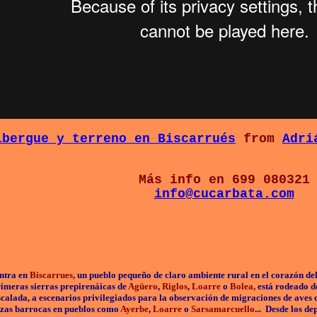
lbergue y terreno en Biscarrués
from
Adri
Más info en 699 080321
info@cucarbata.com
ntra en
Biscarrues,
un pueblo pequeño de claro ambiente rural en el corazón de
rimeras sierras prepirenáicas de
Agüero
,
Riglos
,
Loarre
o
Bolea,
está rodeado de
scalada, a escenarios privilegiados para la observación de migraciones de ave
iezas barrocas en pueblos como
Ayerbe
,
Loarre
o
Sarsamarcuello
... Desde los d