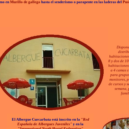
smo en
Murillo de gallego
hasta el senderismo o parapente en las laderas del
Pusi
Dispone
distrib
habitacione
8 y dos de 10
habitaciones
a 4 camas c
para grupos
monitores, p
de cursos y s
semana, 
famil
El Albergue Curcarbata está inscrito en la
"
Red
Española de Albergues Juveniles"
y en la
"
International Youth Hostel Federation"